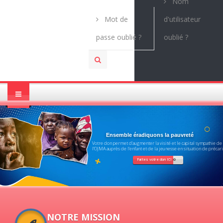
Nom
Mot de
d'utilisateur
passe oublié ?
oublié ?
Ensemble éradiquons la pauvreté
Votre don permet d'augmenter la visité et le capital sympathie de
l'OJMA auprès de l'enfant et de la jeunesse en situation de précari
Faites votre don ICI
NOTRE MISSION