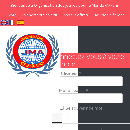
Bienvenue à Organisation des Jeunes pour le Monde d’Avenir
E-vote
Evénements à venir
Appel d’offres
Bourses d’études
Connectez-vous à votre
compte
Utilisateur *
Mot de passe *
Se souvenir de moi